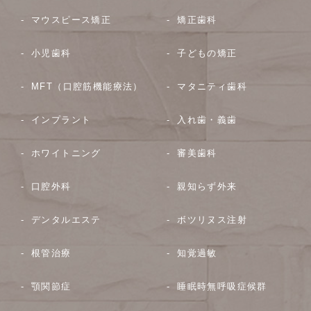
マウスピース矯正
矯正歯科
小児歯科
子どもの矯正
MFT（口腔筋機能療法）
マタニティ歯科
インプラント
入れ歯・義歯
ホワイトニング
審美歯科
口腔外科
親知らず外来
デンタルエステ
ボツリヌス注射
根管治療
知覚過敏
顎関節症
睡眠時無呼吸症候群