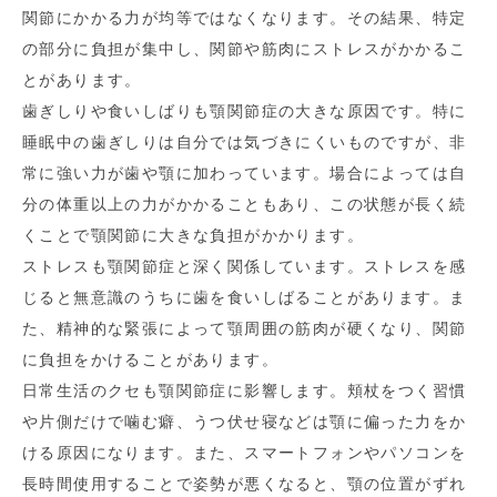
関節にかかる力が均等ではなくなります。その結果、特定
の部分に負担が集中し、関節や筋肉にストレスがかかるこ
とがあります。
歯ぎしりや食いしばりも顎関節症の大きな原因です。特に
睡眠中の歯ぎしりは自分では気づきにくいものですが、非
常に強い力が歯や顎に加わっています。場合によっては自
分の体重以上の力がかかることもあり、この状態が長く続
くことで顎関節に大きな負担がかかります。
ストレスも顎関節症と深く関係しています。ストレスを感
じると無意識のうちに歯を食いしばることがあります。ま
た、精神的な緊張によって顎周囲の筋肉が硬くなり、関節
に負担をかけることがあります。
日常生活のクセも顎関節症に影響します。頬杖をつく習慣
や片側だけで噛む癖、うつ伏せ寝などは顎に偏った力をか
ける原因になります。また、スマートフォンやパソコンを
長時間使用することで姿勢が悪くなると、顎の位置がずれ