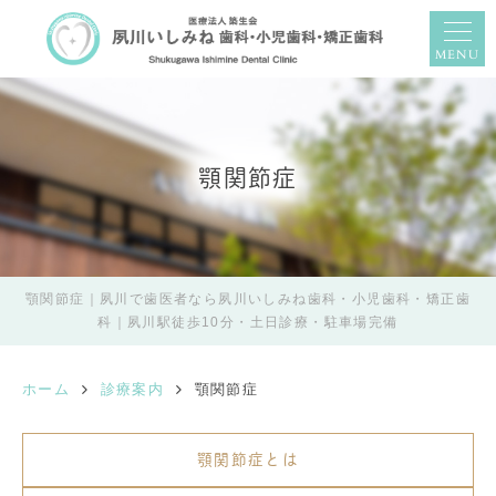
MENU
顎関節症
顎関節症｜夙川で歯医者なら夙川いしみね歯科・小児歯科・矯正歯
科｜夙川駅徒歩10分・土日診療・駐車場完備
ホーム
診療案内
顎関節症
顎関節症とは