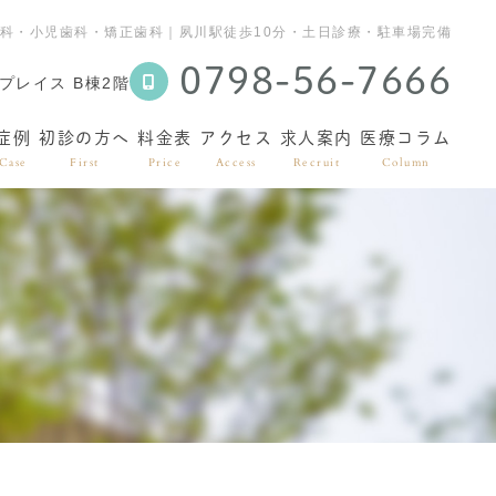
科・小児歯科・矯正歯科｜夙川駅徒歩10分・土日診療・駐車場完備
0798-56-7666
プレイス B棟2階
症例
初診の方へ
料金表
アクセス
求人案内
医療コラム
Case
First
Price
Access
Recruit
Column