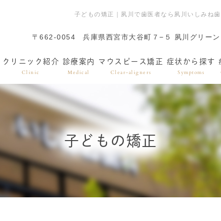
子どもの矯正｜夙川で歯医者なら夙川いしみね歯
〒662-0054
兵庫県西宮市大谷町７−５ 夙川グリーン
クリニック紹介
診療案内
マウスピース矯正
症状から探す
Clinic
Medical
Clear-aligners
Symptoms
子どもの矯正