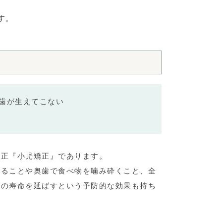
す。
歯が生えてこない
矯正『小児矯正』であります。
切ることや奥歯で食べ物を噛み砕くこと、全
歯の寿命を延ばすという予防的な効果も持ち