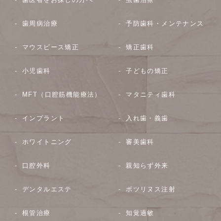
歯周病治療
予防歯科・メンテナンス
マウスピース矯正
矯正歯科
小児歯科
子どもの矯正
MFT（口腔筋機能療法）
マタニティ歯科
インプラント
入れ歯・義歯
ホワイトニング
審美歯科
口腔外科
親知らず外来
デンタルエステ
ボツリヌス注射
根管治療
知覚過敏