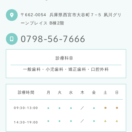
〒662-0054
兵庫県西宮市大谷町７−５ 夙川グリ
ーンプレイス B棟2階
0798-56-7666
診療科目
一般歯科・小児歯科・矯正歯科・口腔外科
診療時間
月
火
水
木
金
土
日
●
●
●
／
●
■
■
09:30-13:00
●
●
●
／
●
▲
▲
14:30-19:00