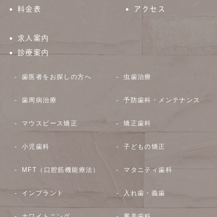
料金表
アクセス
求人案内
診療案内
歯医者をお探しの方へ
虫歯治療
歯周病治療
予防歯科・メンテナンス
マウスピース矯正
矯正歯科
小児歯科
子どもの矯正
MFT（口腔筋機能療法）
マタニティ歯科
インプラント
入れ歯・義歯
ホワイトニング
審美歯科