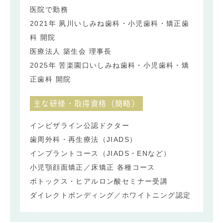
医院で勤務
2021年 夙川いしみね歯科・小児歯科・矯正歯
科 開院
医療法人 築生会 理事長
2025年 苦楽園口いしみね歯科・小児歯科・矯
正歯科 開院
主な研修・取得資格（簡略）
インビザライン公認ドクター
歯周外科・再生療法（JIADS）
インプラントコース（JIADS・ENなど）
小児顎顔面矯正／床矯正 各種コース
ボトックス・ヒアルロン酸セミナー受講
ダイレクトボンディング／ホワイトニング認定